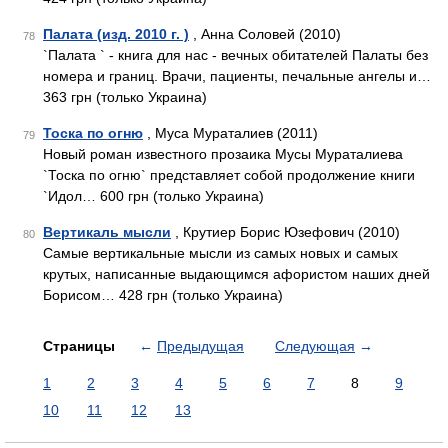
Палата (изд. 2010 г. )
, Анна Соловей (2010)
78
`Палата ` - книга для нас - вечных обитателей Палаты без
номера и границ. Врачи, пациенты, печальные ангелы и…
363 грн (только Украина)
Тоска по огню
, Муса Мураталиев (2011)
79
Новый роман известного прозаика Мусы Мураталиева
`Тоска по огню` представляет собой продолжение книги
`Идол… 600 грн (только Украина)
Вертикаль мысли
, Крутиер Борис Юзефович (2010)
80
Самые вертикальные мысли из самых новых и самых
крутых, написанные выдающимся афористом наших дней
Борисом… 428 грн (только Украина)
Страницы
←
Предыдущая
Следующая
→
1
2
3
4
5
6
7
8
9
10
11
12
13