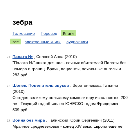
зебра
Толкование
Перевод
Книги
все
электронные книги
аудиокниги
Палата №
, Соловей Анна (2010)
71
"Палата №"-книга для нас - вечных обитателей Палаты без
номера и границ. Врачи, пациенты, печальные ангелы и…
283 руб
Шопен. Повелитель звуков
, Веретенникова Татьяна
72
(2010)
Сегодня великому польскому композитору исполняется 200
лет. Текущий год объявлен ЮНЕСКО годом Фридерика…
509 руб
Война без мира
, Галинский Юрий Сергеевич (2011)
73
Мрачное средневековье - конец XIV века. Европа еще не