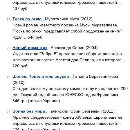
оправилась от опустошительных, кровавых нашествий…
437 руб
Тоска по огню
, Мураталиев Муса (2012)
74
Новый роман известного прозаика Мусы Мураталиева
"Тоска по огню" представляет собой продолжение книги"
Идол… 644 руб
Новый романтик
, Александр Селин (2004)
75
Издательство "Зебра Е" представляет сборник рассказов
московского писателя Александра Селина, имя которого…
120 руб
Шопен. Повелитель звуков
, Татьяна Веретенникова
76
(2010)
Сегодня великому польскому композитору исполняется 200
лет. Текущий год объявлен ЮНЕСКО годом Фридерика…
546 грн (только Украина)
Война без мира
, Галинский Юрий Сергеевич (2011)
77
Мрачное средневековье - конец XIV века. Европа еще не
оправилась от опустошительных, кровавых нашествий…
424 грн (только Украина)